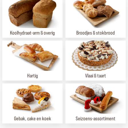
Koolhydraat-arm & overig
Broodjes & stokbrood
Hartig
Vlaai & taart
Gebak, cake en koek
Seizoens-assortiment