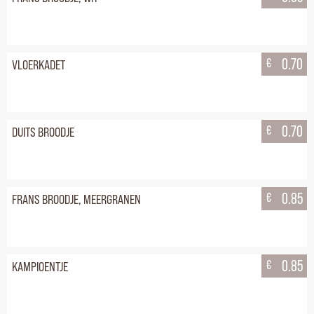
€
0.70
VLOERKADET
€
0.70
DUITS BROODJE
€
0.85
FRANS BROODJE, MEERGRANEN
€
0.85
KAMPIOENTJE