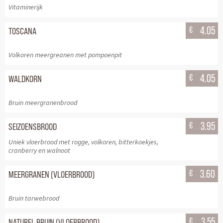
Vitaminerijk
€
4.05
TOSCANA
Volkoren meergreanen met pompoenpit
€
4.05
WALDKORN
Bruin meergranenbrood
€
3.95
SEIZOENSBROOD
Uniek vloerbrood met rogge, volkoren, bitterkoekjes,
cranberry en walnoot
€
3.60
MEERGRANEN (VLOERBROOD)
Bruin tarwebrood
€
3.55
NATUREL BRUIN (VLOERBROOD)