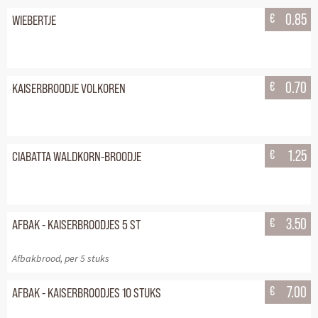
€
0.85
WIEBERTJE
€
0.70
KAISERBROODJE VOLKOREN
€
1.25
CIABATTA WALDKORN-BROODJE
€
3.50
AFBAK - KAISERBROODJES 5 ST
Afbakbrood, per 5 stuks
€
7.00
AFBAK - KAISERBROODJES 10 STUKS