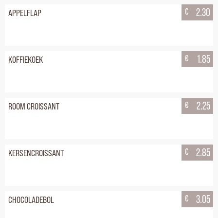
€
2.30
APPELFLAP
€
1.85
KOFFIEKOEK
€
2.25
ROOM CROISSANT
€
2.85
KERSENCROISSANT
€
3.05
CHOCOLADEBOL