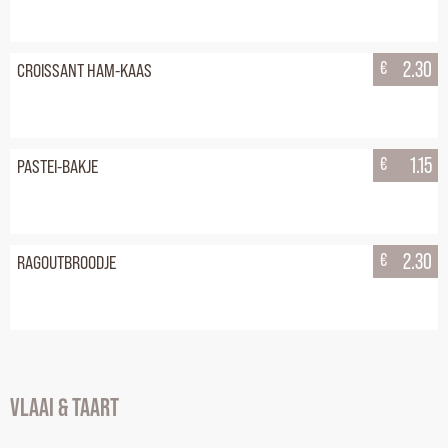
€
2.30
CROISSANT HAM-KAAS
€
1.15
PASTEI-BAKJE
€
2.30
RAGOUTBROODJE
VLAAI & TAART