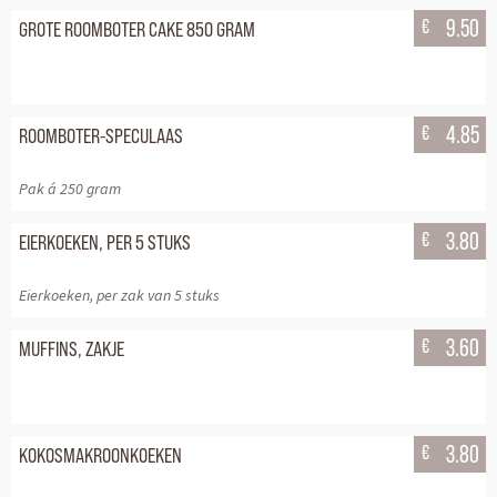
€
9.50
GROTE ROOMBOTER CAKE 850 GRAM
€
4.85
ROOMBOTER-SPECULAAS
Pak á 250 gram
€
3.80
EIERKOEKEN, PER 5 STUKS
Eierkoeken, per zak van 5 stuks
€
3.60
MUFFINS, ZAKJE
€
3.80
KOKOSMAKROONKOEKEN