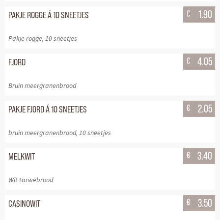
€
1.90
PAKJE ROGGE Á 10 SNEETJES
Pakje rogge, 10 sneetjes
€
4.05
FJORD
Bruin meergranenbrood
€
2.05
PAKJE FJORD Á 10 SNEETJES
bruin meergranenbrood, 10 sneetjes
€
3.40
MELKWIT
Wit tarwebrood
€
3.50
CASINOWIT