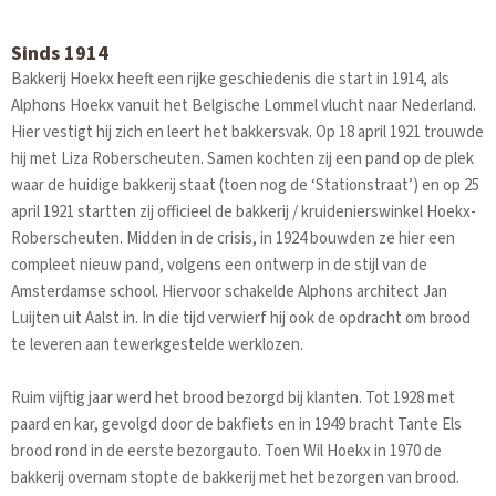
Sinds 1914
Bakkerij Hoekx heeft een rijke geschiedenis die start in 1914, als
Alphons Hoekx vanuit het Belgische Lommel vlucht naar Nederland.
Hier vestigt hij zich en leert het bakkersvak. Op 18 april 1921 trouwde
hij met Liza Roberscheuten. Samen kochten zij een pand op de plek
waar de huidige bakkerij staat (toen nog de ‘Stationstraat’) en op 25
april 1921 startten zij officieel de bakkerij / kruidenierswinkel Hoekx-
Roberscheuten. Midden in de crisis, in 1924 bouwden ze hier een
compleet nieuw pand, volgens een ontwerp in de stijl van de
Amsterdamse school. Hiervoor schakelde Alphons architect Jan
Luijten uit Aalst in. In die tijd verwierf hij ook de opdracht om brood
te leveren aan tewerkgestelde werklozen.
Ruim vijftig jaar werd het brood bezorgd bij klanten. Tot 1928 met
paard en kar, gevolgd door de bakfiets en in 1949 bracht Tante Els
brood rond in de eerste bezorgauto. Toen Wil Hoekx in 1970 de
bakkerij overnam stopte de bakkerij met het bezorgen van brood.