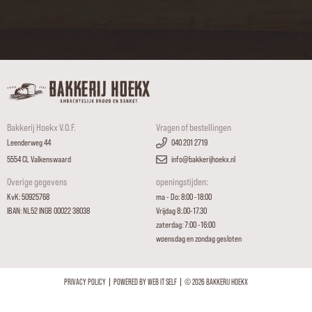
Bakkerij Hoekx V.O.F.
Vragen of bestellingen
Leenderweg 44
040 201 2719
5554 CL Valkenswaard
info@bakkerijhoekx.nl
Overige gegevens
openingstijden:
KvK: 50925768
ma - Do: 8:00 -18:00
IBAN: NL52 INGB 00022 38038
Vrijdag 8:.00-17.30
zaterdag: 7:00 -16:00
woensdag en zondag gesloten
PRIVACY POLICY
POWERED BY
WEB IT SELF
©
2026 BAKKERIJ HOEKX