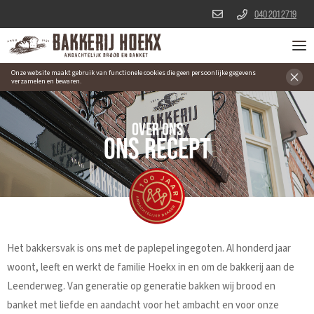
040 201 2719
Onze website maakt gebruik van functionele cookies die geen persoonlijke gegevens
verzamelen en bewaren.
OVER ONS
ONS RECEPT
Het bakkersvak is ons met de paplepel ingegoten. Al honderd jaar
woont, leeft en werkt de familie Hoekx in en om de bakkerij aan de
Leenderweg. Van generatie op generatie bakken wij brood en
banket met liefde en aandacht voor het ambacht en voor onze